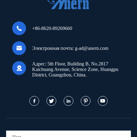

+86-8620-89269660

Электронная почта:
g-ad@anern.com
Адрес:
5th Floor, Building B, No.2817

Kaichuang Avenue, Science Zone, Huangpu
District, Guangzhou, China.




