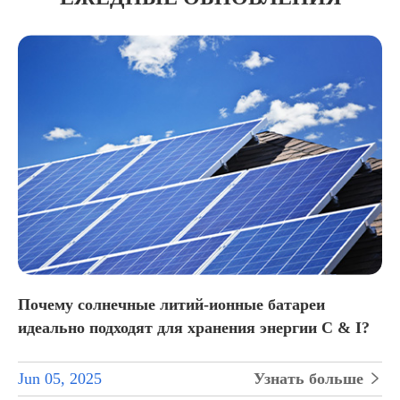
Почему солнечные литий-ионные батареи
идеально подходят для хранения энергии C & I?
Jun 05, 2025
Узнать больше

