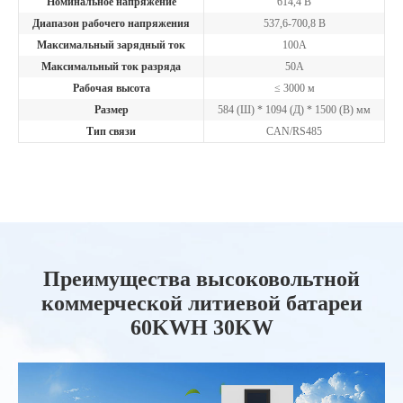
Номинальное напряжение
614,4 В
Диапазон рабочего напряжения
537,6-700,8 В
Максимальный зарядный ток
100А
Максимальный ток разряда
50А
Рабочая высота
≤ 3000 м
Размер
584 (Ш) * 1094 (Д) * 1500 (В) мм
Тип связи
CAN/RS485
Преимущества высоковольтной
коммерческой литиевой батареи
60KWH 30KW