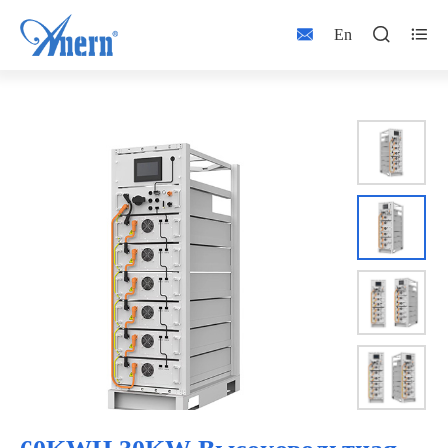



En

