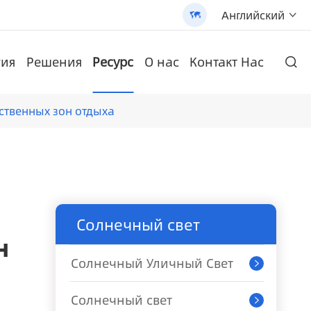
Английский


гия
Решения
Ресурс
О нас
Контакт Нас

и высококачественной продукции.
Настенная литиевая батарея
и солнечных батарей
 солнечной батарее (AN-SLZ2)
N-SCI-PRO2000/3200
/3200 - 翻译中...
Монокристаллическая солнечная панель
AN-LPB-Npro Series 48V200AH Настенная литиевая батарея
AN-SCI-ES Солнечный инвертор серии AN-SCI-ES1000/1500
Запатентованный все-в-одном Солнечный уличный свет (SLV2)
AN-SCI-EVO Солнечный инвертор серии AN-SCI-EVO10200
ственных зон отдыха
Солнечный свет
н
Солнечный Уличный Свет

Солнечный свет
