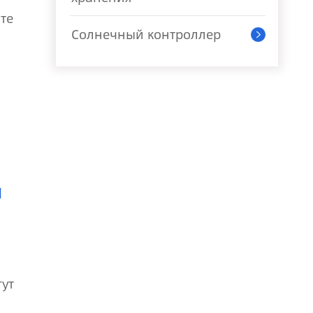
те
Солнечный контроллер

и
гут