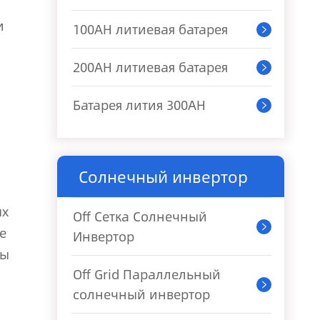
и
100AH литиевая батарея

200AH литиевая батарея

Батарея лития 300AH

Солнечный инвертор
ых
Off Сетка Солнечный

е
Инвертор
сы
Off Grid Параллельный

солнечный инвертор