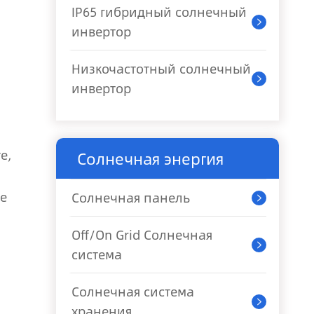
IP65 гибридный солнечный

инвертор
Низкочастотный солнечный

инвертор
е,
Солнечная энергия
е
Солнечная панель

Off/On Grid Солнечная

система
Солнечная система

хранения