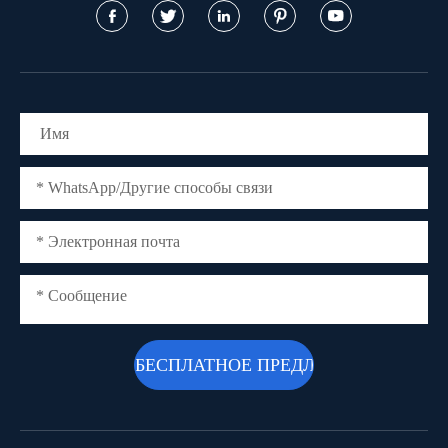




