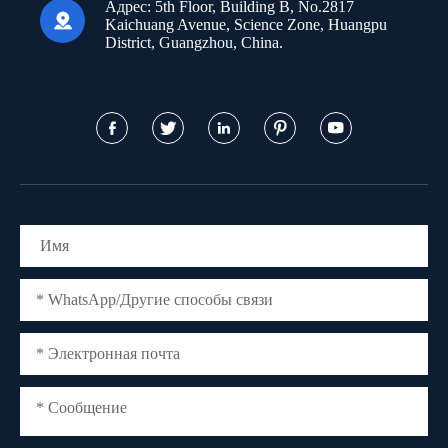
Адрес:
5th Floor, Building B, No.2817

Kaichuang Avenue, Science Zone, Huangpu
District, Guangzhou, China.




