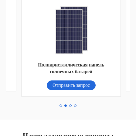
Поликристаллическая панель
С
солнечных батарей
Отправить запрос
Часто задаваемые вопросы