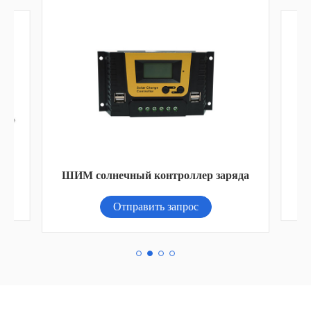
A
ШИМ солнечный контроллер заряда
Отправить запрос