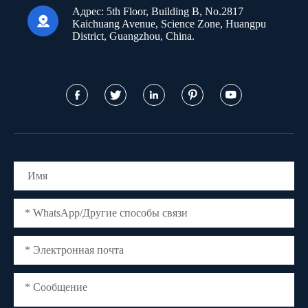
Адрес:
5th Floor, Building B, No.2817

Kaichuang Avenue, Science Zone, Huangpu
District, Guangzhou, China.




