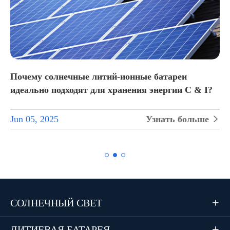
Почему солнечные литий-ионные батареи
идеально подходят для хранения энергии C & I?
Jun 05, 2025
Узнать больше


СОЛНЕЧНЫЙ СВЕТ

ЛИТИЕВАЯ БАТАРЕЯ
