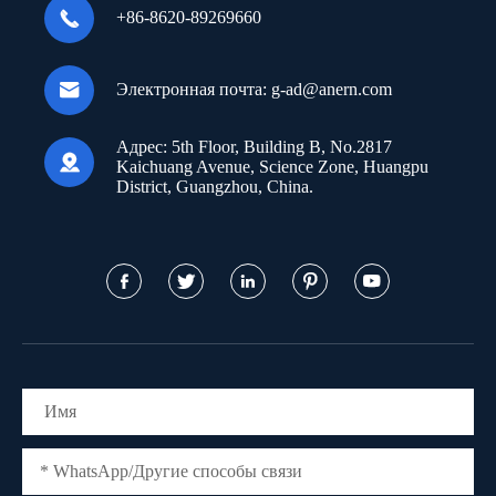

+86-8620-89269660

Электронная почта:
g-ad@anern.com
Адрес:
5th Floor, Building B, No.2817

Kaichuang Avenue, Science Zone, Huangpu
District, Guangzhou, China.




