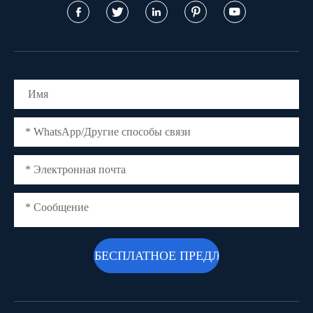




