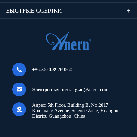
БЫСТРЫЕ ССЫЛКИ


+86-8620-89269660

Электронная почта:
g-ad@anern.com
Адрес:
5th Floor, Building B, No.2817

Kaichuang Avenue, Science Zone, Huangpu
District, Guangzhou, China.