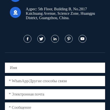
Адрес:
5th Floor, Building B, No.2817

Kaichuang Avenue, Science Zone, Huangpu
District, Guangzhou, China.




