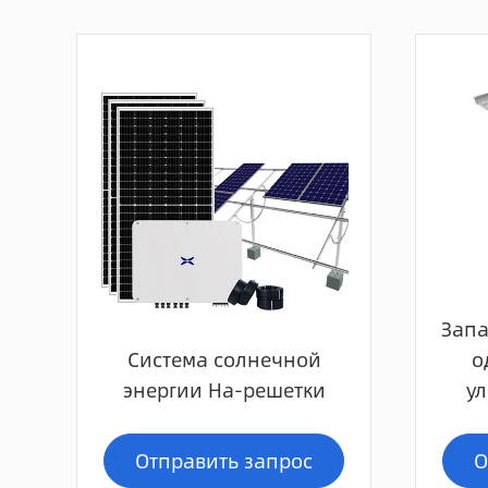
Запа
Система солнечной
о
энергии На-решетки
ул
Отправить запрос
О