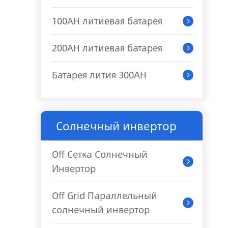
100AH литиевая батарея

200AH литиевая батарея

Батарея лития 300AH

Солнечный инвертор
Off Сетка Солнечный

Инвертор
Off Grid Параллельный

солнечный инвертор