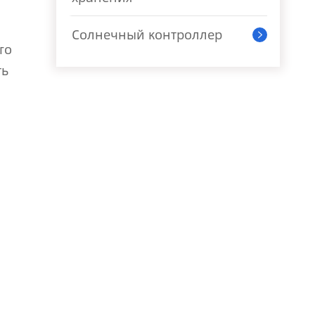
Солнечный контроллер

го
ть