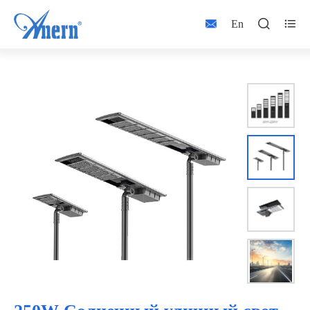



En

