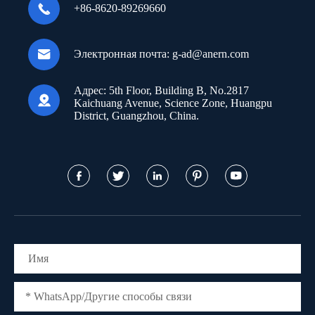

+86-8620-89269660

Электронная почта:
g-ad@anern.com
Адрес:
5th Floor, Building B, No.2817

Kaichuang Avenue, Science Zone, Huangpu
District, Guangzhou, China.




