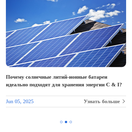
Почему солнечные литий-ионные батареи
идеально подходят для хранения энергии C & I?
Jun 05, 2025
Узнать больше

