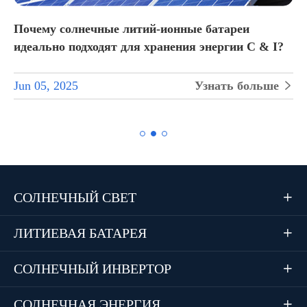
Почему солнечные литий-ионные батареи
идеально подходят для хранения энергии C & I?
Jun 05, 2025
Узнать больше


СОЛНЕЧНЫЙ СВЕТ

ЛИТИЕВАЯ БАТАРЕЯ

СОЛНЕЧНЫЙ ИНВЕРТОР

СОЛНЕЧНАЯ ЭНЕРГИЯ
