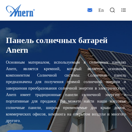



En
Панель солнечных батарей
Anern
Основным материалом, используемым в солнечных панелях
Anern, является кремний, который является основным
компонентом Солнечной системы. Солнечная панель
предназначена для получения прямой солнечной энергии и
завершения преобразования солнечной энергии в электрическую.
Anern имеет традиционные панели солнечной энергии и
портативные для продажи. Вы можете найти наши массовые
солнечные панели, широко применяемые для крыш домов,
коммерческих офисов, кемпинга на открытом воздухе и многого
другого.