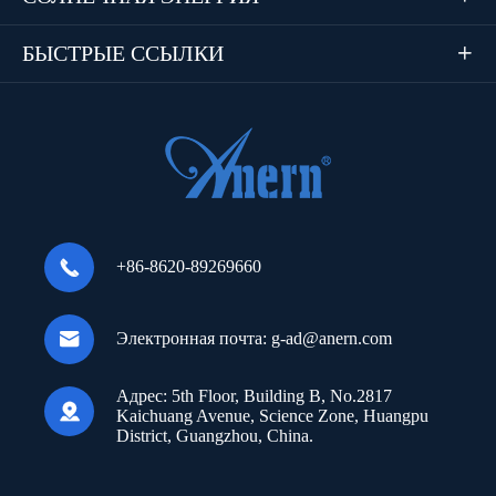
БЫСТРЫЕ ССЫЛКИ


+86-8620-89269660

Электронная почта:
g-ad@anern.com
Адрес:
5th Floor, Building B, No.2817

Kaichuang Avenue, Science Zone, Huangpu
District, Guangzhou, China.