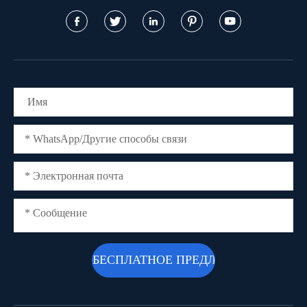




