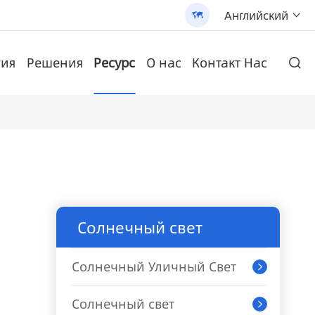
Английский


гия
Решения
Ресурс
О нас
Контакт Нас

и высококачественной продукции.
Настенная литиевая батарея
и солнечных батарей
 солнечной батарее (AN-SLZ2)
N-SCI-PRO2000/3200
/3200 - 翻译中...
Монокристаллическая солнечная панель
AN-LPB-Npro Series 48V200AH Настенная литиевая батарея
AN-SCI-ES Солнечный инвертор серии AN-SCI-ES1000/1500
Запатентованный все-в-одном Солнечный уличный свет (SLV2)
AN-SCI-EVO Солнечный инвертор серии AN-SCI-EVO10200
Солнечный свет
Солнечный Уличный Свет

Солнечный свет
