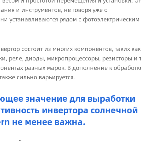
 весом и простотой перемещения и установки. О
ния и инструментов, не говоря уже о
ни устанавливаются рядом с фотоэлектрическим
нвертор состоит из многих компонентов, таких как
ки, реле, диоды, микропроцессоры, резисторы и т
понентах разных марок. В дополнение к обработк
также сильно варьируется.
ющее значение для выработки
ктивность инвертора солнечной
rn не менее важна.