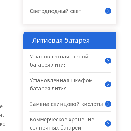
Светодиодный свет

Литиевая батарея
Установленная стеной

батарея лития
Установленная шкафом

батарея лития
Замена свинцовой кислоты

е
и.
Коммерческое хранение
ко

солнечных батарей