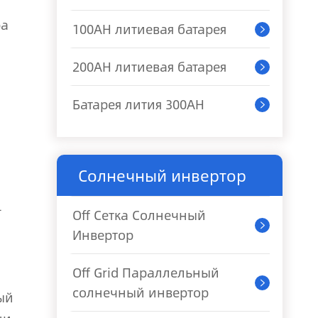
ра
100AH литиевая батарея

200AH литиевая батарея

Батарея лития 300AH

Солнечный инвертор
-
Off Сетка Солнечный

Инвертор
Off Grid Параллельный

солнечный инвертор
ый