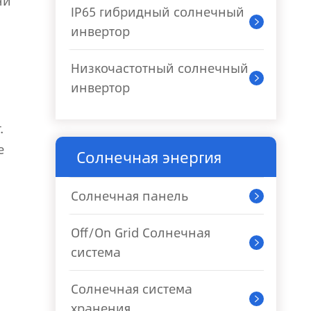
ни
IP65 гибридный солнечный

инвертор
Низкочастотный солнечный

инвертор
.
е
Солнечная энергия
Солнечная панель

Off/On Grid Солнечная

система
Солнечная система

хранения