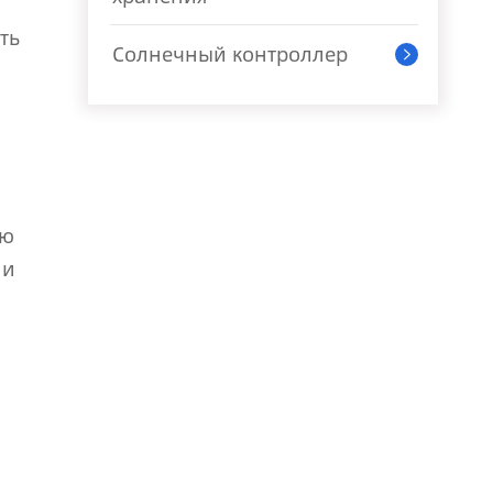
ть
Солнечный контроллер

ую
ли