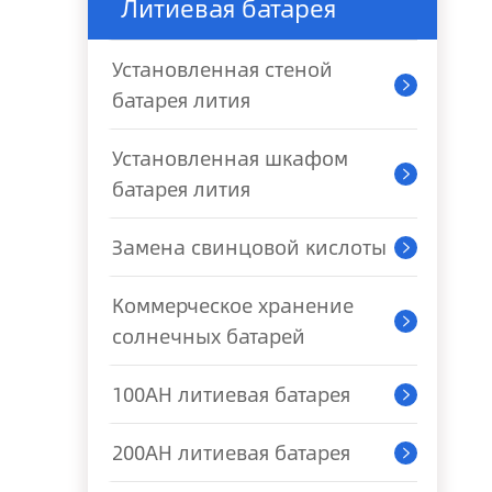
Литиевая батарея
Установленная стеной

батарея лития
Установленная шкафом

батарея лития
Замена свинцовой кислоты

Коммерческое хранение

солнечных батарей
100AH литиевая батарея

200AH литиевая батарея
