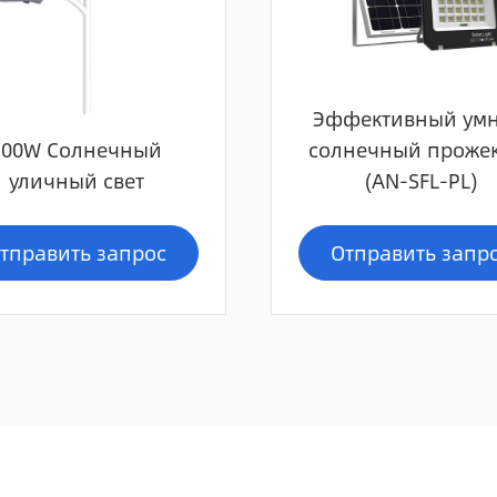
Эффективный ум
100W Солнечный
солнечный проже
уличный свет
(AN-SFL-PL)
тправить запрос
Отправить запр