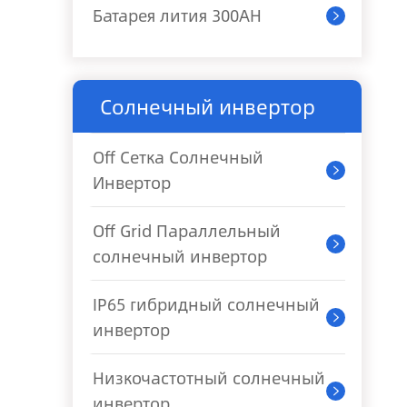
Батарея лития 300AH

Солнечный инвертор
Off Сетка Солнечный

Инвертор
Off Grid Параллельный

солнечный инвертор
IP65 гибридный солнечный

инвертор
Низкочастотный солнечный

инвертор