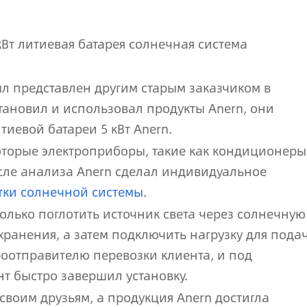
кВт литиевая батарея солнечная система
ыл представлен другим старым заказчиком в
становил и использовал продукты Anern, они
иевой батареи 5 кВт Anern.
которые электроприборы, такие как кондиционеры
сле анализа Anern сделал индивидуальное
етки солнечной системы
.
 только поглотить источник света через солнечную
хранения, а затем подключить нагрузку для пода
роотправителю перевозки клиента, и под
нт быстро завершил установку.
своим друзьям, а продукция Anern достигла