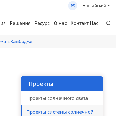
Английский


гия
Решения
Ресурс
О нас
Контакт Нас

и высококачественной продукции.
Настенная литиевая батарея
и солнечных батарей
 солнечной батарее (AN-SLZ2)
N-SCI-PRO2000/3200
/3200 - 翻译中...
Монокристаллическая солнечная панель
AN-LPB-Npro Series 48V200AH Настенная литиевая батарея
AN-SCI-ES Солнечный инвертор серии AN-SCI-ES1000/1500
Запатентованный все-в-одном Солнечный уличный свет (SLV2)
AN-SCI-EVO Солнечный инвертор серии AN-SCI-EVO10200
тема в Камбодже
Проекты
Проекты солнечного света
Проекты системы солнечной