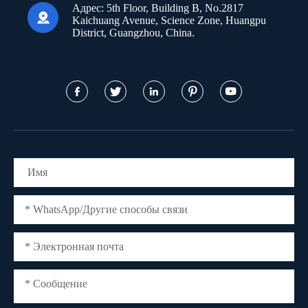
Адрес:
5th Floor, Building B, No.2817

Kaichuang Avenue, Science Zone, Huangpu
District, Guangzhou, China.




